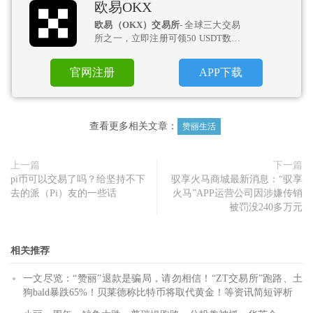
欧易OKX
欧易（OKX）交易所
- 全球三大交易
所之一，立即注册可领50 USDT数币
盲盒！
官网注册
APP下载
查看更多相关文章：
赞丽生活
上一篇
下一篇
pi币可以交易了吗？给坚持不下
驭享火马商城最新消息：“驭享
去的派（Pi）友的一些话
火马”APP运营公司因涉嫌传销
被罚没240多万元
相关推荐
一文尽览：“赞丽”退款是骗局，请勿相信！“ZT交易所”跑路、土
狗bald暴跌65%！贝莱德称比特币将取代黄金！等资讯简短评析