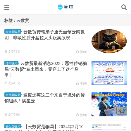
标签：云数贸
云数贸传销弟子唐氏坐镇云南昆
资金盘骗局
明，非吸性质开盘拉人头贩卖股权……….
阅读(5794)
赞(
0
)
云数贸最新消息2025：恶性传销骗
传销骗局
局“云数贸”卷土重来，竟穿上了这个马
甲！
阅读(4155)
赞(
0
)
速度远离这三个来自于境外的传
资金盘骗局
销组织！满星云
阅读(7569)
赞(
0
)
【云数贸是骗局】2024年2月10
资金盘骗局