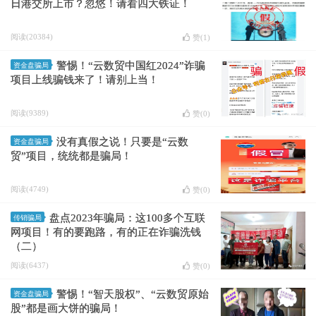
日港交所上市？忽悠！请看四大铁证！
阅读(20384)
赞(
1
)
警惕！“云数贸中国红2024”诈骗
资金盘骗局
项目上线骗钱来了！请别上当！
阅读(9389)
赞(
0
)
没有真假之说！只要是“云数
资金盘骗局
贸”项目，统统都是骗局！
阅读(4749)
赞(
0
)
盘点2023年骗局：这100多个互联
传销骗局
网项目！有的要跑路，有的正在诈骗洗钱
（二）
阅读(6437)
赞(
0
)
警惕！“智天股权”、“云数贸原始
资金盘骗局
股”都是画大饼的骗局！