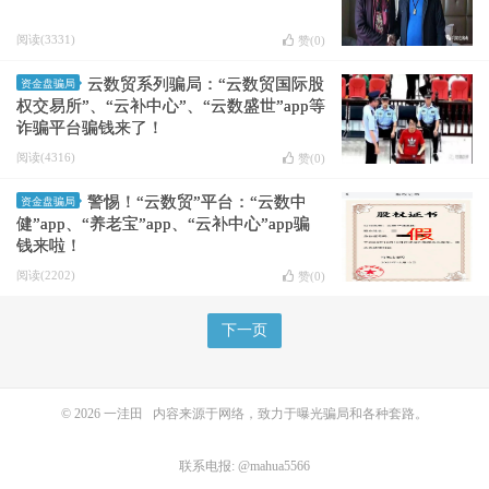
阅读(3331)
赞(
0
)
云数贸系列骗局：“云数贸国际股
资金盘骗局
权交易所”、“云补中心”、“云数盛世”app等
诈骗平台骗钱来了！
阅读(4316)
赞(
0
)
警惕！“云数贸”平台：“云数中
资金盘骗局
健”app、“养老宝”app、“云补中心”app骗
钱来啦！
阅读(2202)
赞(
0
)
下一页
© 2026
一洼田
内容来源于网络，致力于曝光骗局和各种套路。
联系电报: @mahua5566