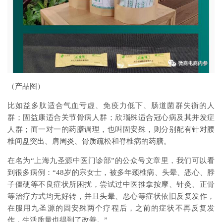
（产品图）
比如益多肽适合气血亏虚、免疫力低下、肠道菌群失衡的人
群；固益康适合关节骨病人群；欣瑙殊适合冠心病及其并发症
人群；而一对一的药膳调理，也叫固安殊，则分别配有针对腰
椎间盘突出、肩周炎、骨质疏松和脊椎病的药膳。
在名为“上海九圣源中医门诊部”的公众号文章里，我们可以看
到很多病例：“48岁的宗女士，被多年颈椎病、头晕、恶心、脖
子僵硬等不良症状所困扰，尝试过中医推拿按摩、针灸、正骨
等治疗方式均无好转，并且头晕、恶心等症状依旧反复发作，
在服用九圣源的固安殊两个疗程后，之前的症状不再反复发
作，生活质量也得到了改善。”