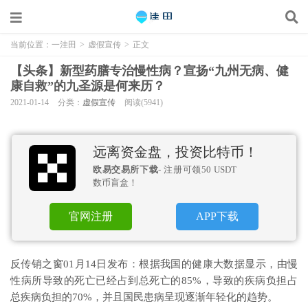
当前位置：
一洼田
>
虚假宣传
>
正文
【头条】新型药膳专治慢性病？宣扬“九州无病、健
康自救”的九圣源是何来历？
2021-01-14
分类：
虚假宣传
阅读(5941)
远离资金盘，投资比特币！
欧易交易所下载
- 注册可领50 USDT
数币盲盒！
官网注册
APP下载
反传销之窗01月14日发布：根据我国的健康大数据显示，由慢
性病所导致的死亡已经占到总死亡的85%，导致的疾病负担占
总疾病负担的70%，并且国民患病呈现逐渐年轻化的趋势。