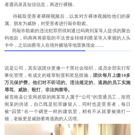
者通讯录及短信信息，再进行裸聊。
待截取受害者裸聊视频后，以发对方裸体视频给他们的家
属、朋友为威胁，对受害者进行敲诈勒索。
而敲诈勒索的违法犯罪所得则通过码商刘某等人提供的聚合
码收款，码商再将获取的不法资金转移到蔡某等人掌握的人头
卡中，之后由蔡等人在境外赌场等地置换现金……
说是公司，其实该团伙更像一个黑社会组织，成员全部实行军
事化管理，有成文的规章制度和奖惩措施，
团伙每月上缴10多
万元保护费。他们对不听话的、违法规定的、逃跑的员工实施
辱骂、威胁、殴打、非法拘禁等。
被苍南县公安局抓获的闽某等人属于“公司”的普通员工，按照
闽某的供述，自己既是犯罪嫌疑人，同时也是受害者，每日
被“囚禁”在一个碉堡一样的建筑里，稍有不从就要被痛打一
顿，老板更是威胁要将逃跑的人活埋。