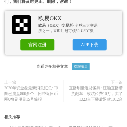
们，我们将及时更正、删除，谢谢！
欧易OKX
欧易（OKX）交易所
- 全球三大交易
所之一，立即注册可领50 USDT数币
盲盒！
官网注册
APP下载
查看更多相关文章：
裸聊骗局
上一篇
下一篇
2020年资金盘最新消息汇总: 币
直播刷量退货骗局: 汪涵直播带
圈已崩盘800多个！附带近日币
货翻车，收坑位费10万，卖了
圈0撸界项目15号简报！
1323台下播后退款1012台
相关推荐