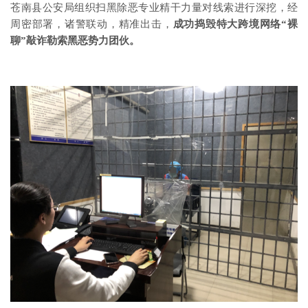
苍南县公安局组织扫黑除恶专业精干力量对线索进行深挖，经
周密部署，诸警联动，精准出击，
成功捣毁特大跨境网络“裸
聊”敲诈勒索黑恶势力团伙。