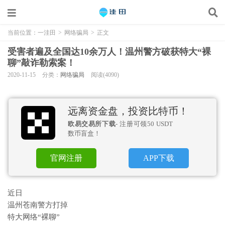
当前位置：
一洼田
>
网络骗局
>
正文
受害者遍及全国达10余万人！温州警方破获特大“裸
聊”敲诈勒索案！
2020-11-15
分类：
网络骗局
阅读(4090)
远离资金盘，投资比特币！
欧易交易所下载
- 注册可领50 USDT
数币盲盒！
官网注册
APP下载
近日
温州苍南警方打掉
特大网络“裸聊”