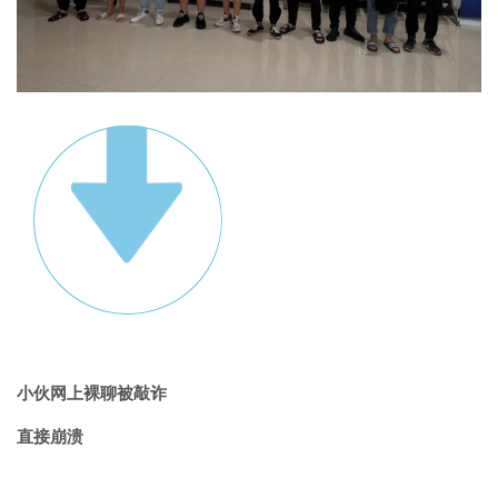
小伙网上裸聊被敲诈
直接崩溃