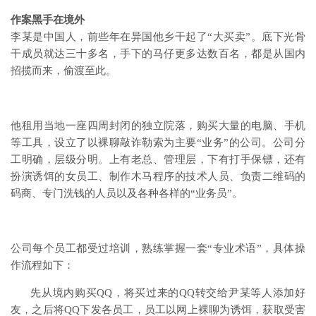
作案黑手在境外
李某是中国人，前些年在异国他乡干起了“大买卖”。底下光骨
干成员就达三十多名，手下的马仔更多达数百名，都是从国内
招揽而来，偷渡至此。
他租用当地一座四周封闭的独立院落，购买大量的电脑、手机
等工具，设立了以裸聊敲诈勒索为主要“业务”的公司。公司分
工明确，层级分明。上有老总、管理层，下有打手保镖，还有
扮演诱饵的女员工、制作木马程序的技术人员、负责二维码的
码商、专门洗钱的人员以及各种各样的“业务员”。
公司每个员工都受过培训，熟练掌握一套“专业术语”，具体操
作流程如下：
先从境内购买QQ，将买过来的QQ转交给尹某等人添加好
友，之后将QQ下发各员工，员工以网上裸聊为诱饵，获取受害