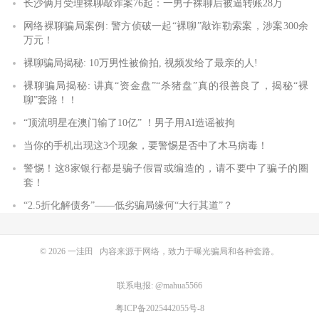
长沙俩月受理裸聊敲诈案76起：一男子裸聊后被逼转账28万
网络裸聊骗局案例: 警方侦破一起“裸聊”敲诈勒索案，涉案300余
万元！
裸聊骗局揭秘: 10万男性被偷拍, 视频发给了最亲的人!
裸聊骗局揭秘: 讲真“资金盘”“杀猪盘”真的很善良了，揭秘“裸
聊”套路！！
“顶流明星在澳门输了10亿” ！男子用AI造谣被拘
当你的手机出现这3个现象，要警惕是否中了木马病毒！
警惕！这8家银行都是骗子假冒或编造的，请不要中了骗子的圈
套！
“2.5折化解债务”——低劣骗局缘何“大行其道”？
© 2026
一洼田
内容来源于网络，致力于曝光骗局和各种套路。
联系电报: @mahua5566
粤ICP备2025442055号-8