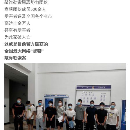
敲诈勒索黑恶势力团伙
查获团伙成员500余人
受害者遍及全国各个省市
高达十余万人
甚至有受害者
为此家破人亡
这或是目前警方破获的
全国最大网络“裸聊”
敲诈勒索案