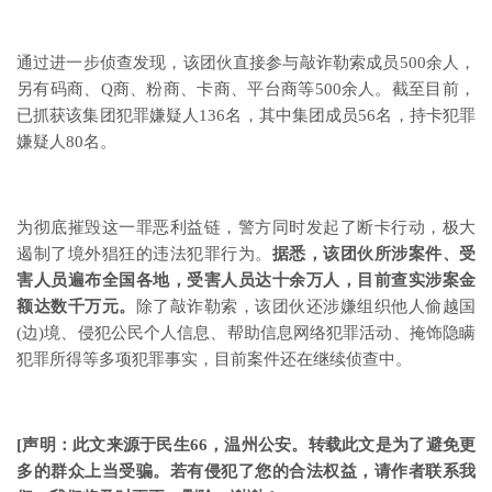
通过进一步侦查发现，该团伙直接参与敲诈勒索成员500余人，
另有码商、Q商、粉商、卡商、平台商等500余人。截至目前，
已抓获该集团犯罪嫌疑人136名，其中集团成员56名，持卡犯罪
嫌疑人80名。
为彻底摧毁这一罪恶利益链，警方同时发起了断卡行动，极大
遏制了境外猖狂的违法犯罪行为。
据悉，该团伙所涉案件、受
害人员遍布全国各地，受害人员达十余万人，目前查实涉案金
额达数千万元。
除了敲诈勒索，该团伙还涉嫌组织他人偷越国
(边)境、侵犯公民个人信息、帮助信息网络犯罪活动、掩饰隐瞒
犯罪所得等多项犯罪事实，目前案件还在继续侦查中。
[
声明：
此文来源于民生66，温州公安
。
转载此文是为了避免更
多的群众上当受骗。若有侵犯了您的合法权益，请作者联系我