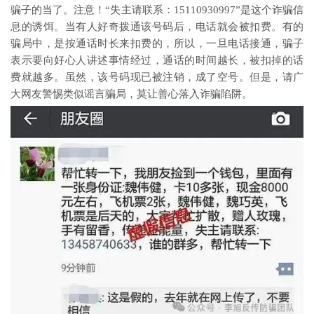
骗子的当了。注意！“失主请联系：15110930997”是这个诈骗信
息的诱饵。当有人好奇拨通该号码后，电话就会被扣费。有的
骗局中，是按通话时长来扣费的，所以，一旦电话接通，骗子
表示要向好心人讲述事情经过，通话的时间越长，被扣掉的话
费就越多。虽然，该号码现已被注销，成了空号。但是，请广
大网友警惕类似谣言骗局，莫让善心落入诈骗陷阱。