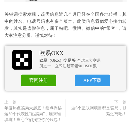
关键词搜索发现，该类信息近几个月已经在全国多地传播，其
中的姓名、电话号码也有多个版本。此类信息看似爱心接力转
发，其实是虚假信息，属于贴吧、微博、微信中的“常客”，请
大家注意分辨、谨慎对待！
欧易OKX
欧易（OKX）交易所
- 全球三大交易
所之一，立即注册可领50 USDT数币
盲盒！
官网注册
APP下载
上一篇
下一篇
年度热点骗局大起底！盘点揭秘
这6个互联网项目都是骗局，赶
这30个代表性“热骗局”，谁来谁
紧远离吧！
填坑！当心它们掏空你的钱包！