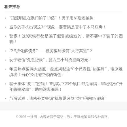
相关推荐
“顶流明星在澳门输了10亿” ！男子用AI造谣被拘
当你的手机出现这3个现象，要警惕是否中了木马病毒！
警惕！这8家银行都是骗子假冒或编造的，请不要中了骗子的圈
套！
“2.5折化解债务”——低劣骗局缘何“大行其道”？
女子轻信“免息贷款”，警方三小时挽损两万元！
年度热点骗局大起底！盘点揭秘这30个代表性“热骗局”，谁来谁
填坑！当心它们掏空你的钱包！
骗子集体“复工”捞钱！警惕以下23个项目都是诈骗！牢记这份“开
年防骗秘籍”，助您远离骗局！
节后返程，请格外要警惕“机票退改签”类电信网络诈骗！
© 2026
一洼田
内容来源于网络，致力于曝光骗局和各种套路。