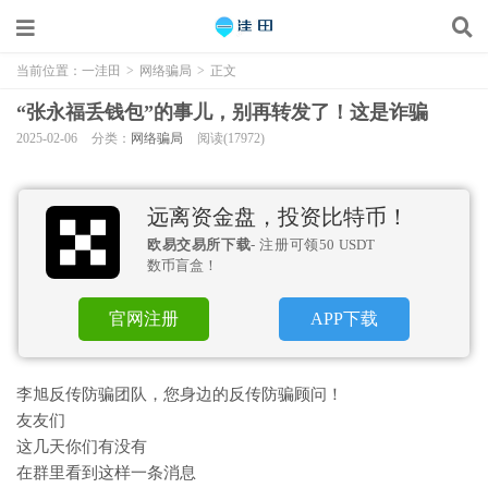
当前位置：
一洼田
>
网络骗局
>
正文
“张永福丢钱包”的事儿，别再转发了！这是诈骗
2025-02-06
分类：
网络骗局
阅读(17972)
远离资金盘，投资比特币！
欧易交易所下载
- 注册可领50 USDT
数币盲盒！
官网注册
APP下载
李旭反传防骗团队，您身边的反传防骗顾问！
友友们
这几天你们有没有
在群里看到这样一条消息