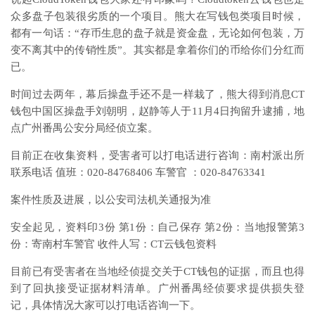
众多盘子包装很劣质的一个项目。熊大在写钱包类项目时候，
都有一句话：“存币生息的盘子就是资金盘，无论如何包装，万
变不离其中的传销性质”。其实都是拿着你们的币给你们分红而
已。
时间过去两年，幕后操盘手还不是一样栽了，熊大得到消息CT
钱包中国区操盘手刘朝明，赵静等人于11月4日拘留升逮捕，地
点广州番禺公安分局经侦立案。
目前正在收集资料，受害者可以打电话进行咨询：南村派出所
联系电话 值班：020-84768406 车警官 ：020-84763341
案件性质及进展，以公安司法机关通报为准
安全起见，资料印3份 第1份：自己保存 第2份：当地报警第3
份：寄南村车警官 收件人写：CT云钱包资料
目前已有受害者在当地经侦提交关于CT钱包的证据，而且也得
到了回执接受证据材料清单。广州番禺经侦要求提供损失登
记，具体情况大家可以打电话咨询一下。