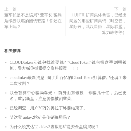
上一篇
下一篇
董车长是不是骗局? 董车长 骗局
11月FIL矿商集体暴雷，已经出
延续云联惠的圈钱套路！你还在
问题的那些矿商集锦（时空云，
车上吗？
星际云，武汉星驰，星际联盟，
算力峰等等）
相关推荐
CLOUDtoken云钱包找谁要钱? “CloudToken”钱包操盘手刘明被
抓，警方喊你抓紧提交资料报案！！！
cloudtoken最新消息: 圈了几百亿的Cloud Token打算借尸还魂？来
二次收割？
联合智算中心骗局曝光： 前身山东银投，诈骗几十亿，后已更
名，重启新盘，注意警惕被割韭菜。
已经调查，用户30万的奥拉丁终要结束了。
艾达宝 aidav2挖矿是传销骗局吗？
为什么说艾达宝 aidav2虚拟挖矿是资金盘骗局呢？