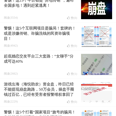
警惕！这25个平台都是“异地传销”，遍布
全国多地！遇到赶紧逃离！
阅读(3554)
赞(
0
)
警惕！这5个互联网项目是骗局！套牌的！
或是涉嫌传销、诈骗洗钱的民资诈骗项
目！
阅读(4942)
赞(
0
)
起底婚恋交友平台三大套路：“女聊手”分
成可达40%
阅读(2662)
赞(
1
)
游戏出海（海悦助农）资金盘，昨日已经
不能提现崩盘跑路，50万会员，操盘手圈
钱过百亿，已经有受害者报警维权拿回了
血汗钱！
阅读(2229)
赞(
0
)
警惕！这5个打着“国家项目”旗号的骗局！