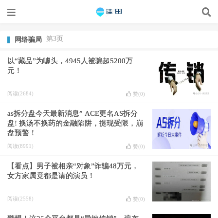
第3页
网络骗局
以“藏品”为噱头，4945人被骗超5200万
元！
阅读(2684)
赞(
0
)
as拆分盘今天最新消息” ACE更名AS拆分
盘! 换汤不换药的金融陷阱，提现受限，崩
盘预警！
阅读(8991)
赞(
0
)
【看点】男子被相亲“对象”诈骗48万元，
女方家属竟都是请的演员！
阅读(2558)
赞(
0
)