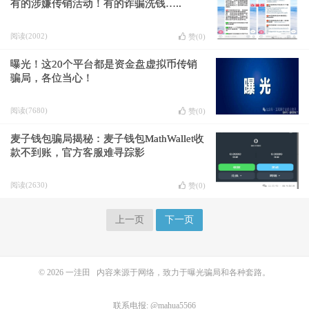
有的涉嫌传销活动！有的诈骗洗钱…..
阅读(2002)
赞(
0
)
曝光！这20个平台都是资金盘虚拟币传销
骗局，各位当心！
阅读(7680)
赞(
0
)
麦子钱包骗局揭秘：麦子钱包MathWallet收
款不到账，官方客服难寻踪影
阅读(2630)
赞(
0
)
上一页
下一页
© 2026
一洼田
内容来源于网络，致力于曝光骗局和各种套路。
联系电报: @mahua5566