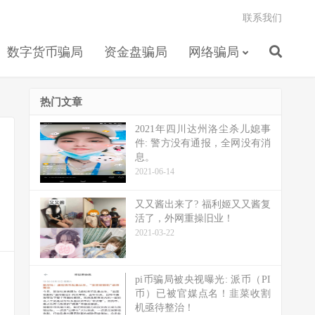
联系我们
数字货币骗局
资金盘骗局
网络骗局
热门文章
2021年四川达州洛尘杀儿媳事
件: 警方没有通报，全网没有消
息。
2021-06-14
又又酱出来了? 福利姬又又酱复
活了，外网重操旧业！
2021-03-22
pi币骗局被央视曝光: 派币（PI
币）已被官媒点名！韭菜收割
机亟待整治！