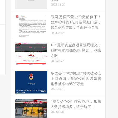
2023-11-20
昂司蛋糕不营业??突然倒下！
曾声称耗资1亿打造网红门店，
知名品牌道歉：全面停业自救
2023-02-23
162.最新资金盘项目骗局曝光，
随时可能卷钱跑路 晨壹 、创富
之眼
2025-05-28
多位参与“乾坤E道”总代被公安
上网通缉：多家公司因涉嫌传
销曾被冻结9800万元
2021-09-10
“华英会”公司连夜跑路，报警
人数持续增多，终于醒了！
2023-07-06