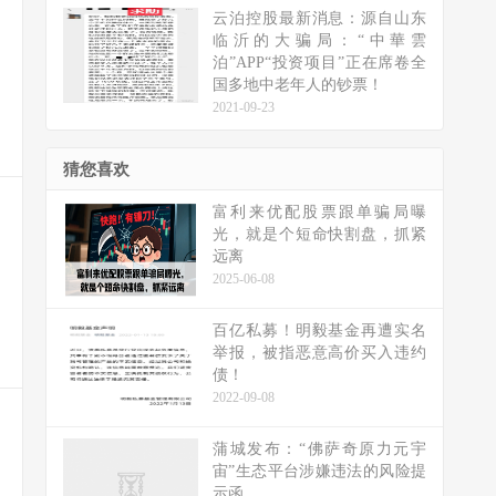
云泊控股最新消息：源自山东
临沂的大骗局：“中華雲
泊”APP“投资项目”正在席卷全
国多地中老年人的钞票！
2021-09-23
猜您喜欢
富利来优配股票跟单骗局曝
光，就是个短命快割盘，抓紧
远离
2025-06-08
百亿私募！明毅基金再遭实名
举报，被指恶意高价买入违约
债！
2022-09-08
蒲城发布：“佛萨奇原力元宇
宙”生态平台涉嫌违法的风险提
示函