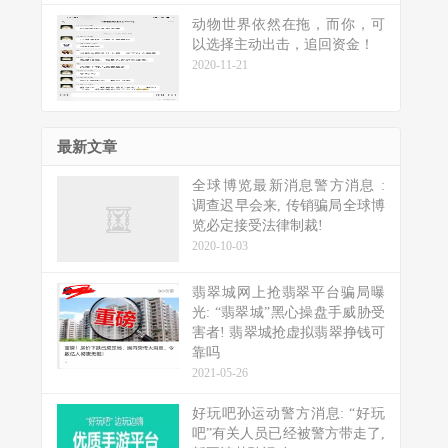
动物世界依然在拖，而你，可
以选择主动出击，追回资金！
2020-11-21
最新文章
全球博览最新消息警方消息 :
调查迟早会来, 传销骗局全球博
览必定接受法律制裁!
2020-10-03
翡翠城网上抢翡翠平台骗局曝
光: “翡翠城”黑心操盘手威胁受
害者! 翡翠城抢虚拟翡翠挣钱可
靠吗
2021-05-26
好玩吧孙运动警方消息: “好玩
吧”有关人员已经被警方带走了,