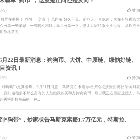
来喊单“狗币”，这波是正向还是反向？
79)
赞(
0
)
息尽在掌握！ 咨询 ｜ 交流 ｜ 风向标 好久不见。前些天一直低迷，实在不想再给大
么分享一些消息。一有转机利好，马上分享一下，也让大家稍微换换心情。 马斯克再
价格又飞...
6月22日最新消息：狗狗币、大饼、中原链、绿韵好链、
目资讯！
66)
赞(
0
)
，对狗狗币是真爱啊。6月21日消息，马斯克在卡塔尔经济论坛接受彭博社采访时表
币，我知道很多不那么富有的人鼓励我购买和支持狗狗币，所以我正在回应这些人。马
买特斯拉商品的一种...
到“狗带”，炒家状告马斯克索赔1.7万亿元，特斯拉、
58)
赞(
0
)