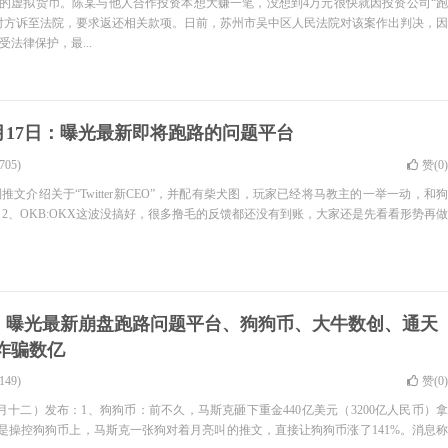
币的虚拟货币。陈某与他人合作投资本想大赚一笔，没想到4万元很快就因投资公司“跑
对方诉至法院，要求返还相关款项。日前，苏州市吴中区人民法院对该案作出判决，因
法律保护，最...
年2月17日：曝光最新即将跑路的问题平台
05)
赞(
0
)
列推文介绍关于“Twitter新CEO”，并配有柴犬图，玩家已经将马教主的一举一动，和狗
 2、OKB:OKX这波没搞好，很多撸毛的反馈都还没有到账，大家还是先看看形势再做
日：曝光最新崩盘跑路问题平台、狗狗币、大牛数创、通天
项目诈骗数亿
49)
赞(
0
)
月十二）发布：1、狗狗币：前不久，马斯克砸下重金440亿美元（3200亿人民币）拿
影响就是操控狗狗币上，马斯克一张狗对着月亮叫的推文，直接让狗狗币涨了141%。消息称