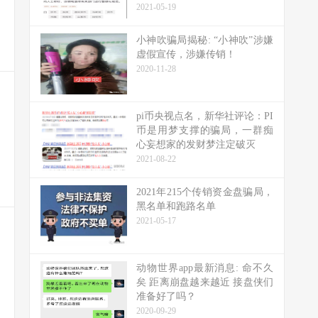
2021-05-19
小神吹骗局揭秘: “小神吹”涉嫌
虚假宣传，涉嫌传销！
2020-11-28
pi币央视点名，新华社评论：PI
币是用梦支撑的骗局，一群痴
心妄想家的发财梦注定破灭
2021-08-22
2021年215个传销资金盘骗局，
黑名单和跑路名单
2021-05-17
动物世界app最新消息: 命不久
矣 距离崩盘越来越近 接盘侠们
准备好了吗？
2020-09-29