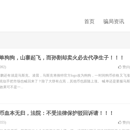
首页
骗局资讯
单狗狗，山寨起飞，而孙割却卖火必去代孕生子！！！
92)
赞(
0
)
鹏还有就是马斯克。凌晨，马斯克将推特官方logo改为狗狗，一时间狗币价格又飞涨
斯克似乎把市场也喊回来了？除了大饼有点焉，其他币也跟随上涨。 喊单还是要服马斯
果可不是一...
币血本无归，法院：不受法律保护驳回诉请！！！
55)
赞(
0
)