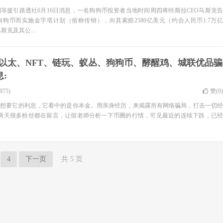
等援引路透社6月16日消息，一名狗狗币投资者当地时间周四将特斯拉CEO马斯克告
狗币而实施金字塔计划（俗称传销），向其索赔2580亿美元（约合人民币1.7万亿
克及其公...
以太、NFT、链玩、蚁丛、狗狗币、酵醒鸡、城联优品骗
:
75)
赞(
0
)
你想要它的利息，它看中的是你本金。用亲身经历，来揭露所有网络骗局，打击一切经
这两天很多粉丝都在留言，让假老师分析一下币圈的行情，可见最近的连续下跌，已经
4
下一页
共 5 页