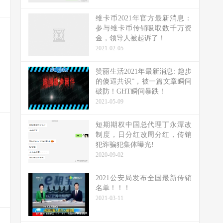
维卡币2021年官方最新消息：
参与维卡币传销吸取数千万资
金，领导人被起诉了！
2021-02-05
赞丽生活2021年最新消息: 趣步
的傻逼共识”，被一篇文章瞬间
破防！GHT瞬间暴跌！
2021-05-09
短期期权中国总代理丁永潭改
制度，日分红改周分红，传销
犯诈骗犯集体曝光!
2020-09-02
2021公安局发布全国最新传销
名单！！！
2021-03-11