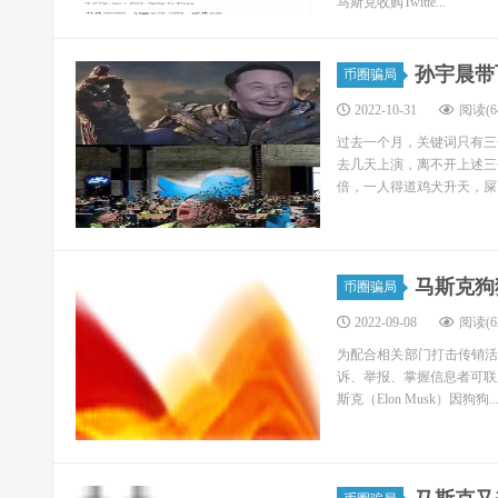
马斯克收购Twitte...
孙宇晨带
币圈骗局
2022-10-31
阅读(64
过去一个月，关键词只有三
去几天上演，离不开上述三
倍，一人得道鸡犬升天，屎币
马斯克狗
币圈骗局
2022-09-08
阅读(62
为配合相关部门打击传销
诉、举报、掌握信息者可联系
斯克（Elon Musk）因狗狗..