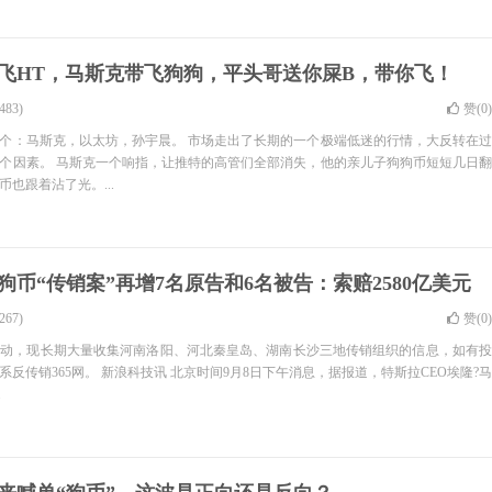
飞HT，马斯克带飞狗狗，平头哥送你屎B，带你飞！
83)
赞(
0
)
个：马斯克，以太坊，孙宇晨。 市场走出了长期的一个极端低迷的行情，大反转在过
个因素。 马斯克一个响指，让推特的高管们全部消失，他的亲儿子狗狗币短短几日翻
也跟着沾了光。...
狗币“传销案”再增7名原告和6名被告：索赔2580亿美元
67)
赞(
0
)
活动，现长期大量收集河南洛阳、河北秦皇岛、湖南长沙三地传销组织的信息，如有投
反传销365网。 新浪科技讯 北京时间9月8日下午消息，据报道，特斯拉CEO埃隆?马
.