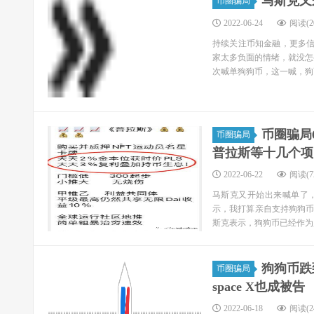
马斯克又
币圈骗局
2022-06-24
阅读(20
持续关注币知金融，更多信
家太多负面的情绪，就没怎
次喊单狗狗币，这一喊，狗币
币圈骗局
币圈骗局
普拉斯等十几个项
2022-06-22
阅读(72
马斯克又开始出来喊单了
示，我打算亲自支持狗狗
斯克表示，狗狗币已经作为购
狗狗币跌
币圈骗局
space X也成被告
2022-06-18
阅读(24