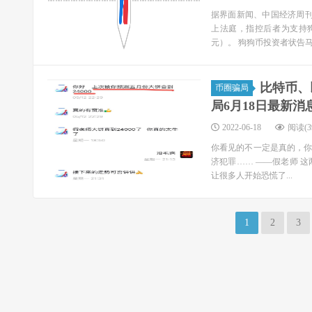
据界面新闻、中国经济周刊
上法庭，指控后者为支持狗
元）。 狗狗币投资者状告马斯
比特币、
币圈骗局
局6月18日最新消息
2022-06-18
阅读(39
你看见的不一定是真的，
济犯罪…… ——假老师 
让很多人开始恐慌了...
1
2
3