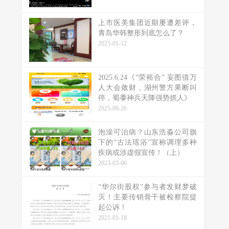
上市医美集团近期屡遭差评，
青岛华韩整形到底怎么了？
2025-01-12
2025.6.24《“荣裕合” 妄图借万
人大会敛财，湖州警方果断叫
停，蜀黍神兵天降强势抓人》
2025-06-26
泡澡可治病？山东浩淼公司旗
下的“古法瑶浴”宣称调理多种
疾病或涉虚假宣传！（上）
2023-03-06
“华尔街股权”参与者发财梦破
灭！主要传销骨干被检察院提
起公诉！
2021-01-18