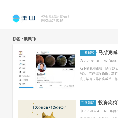
资金盘骗局曝光！
网络套路揭秘！
标签：狗狗币
马斯克喊
币圈骗局
2023-04-06
阅读(70
动下嘴就能赚钱，除了赵长
30%，不仅是狗狗币，马
克，毕竟世界首富喊单，那效
投资狗狗
币圈骗局
2023-03-04
阅读(23